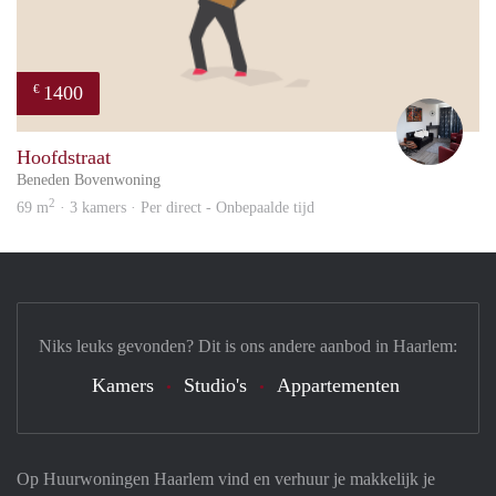
1400
€
Frid
Hoofdstraat
Beneden Bovenwoning
2
69 m
· 3 kamers · Per direct - Onbepaalde tijd
Niks leuks gevonden? Dit is ons andere aanbod in Haarlem:
Kamers
Studio's
Appartementen
Op Huurwoningen Haarlem vind en verhuur je makkelijk je