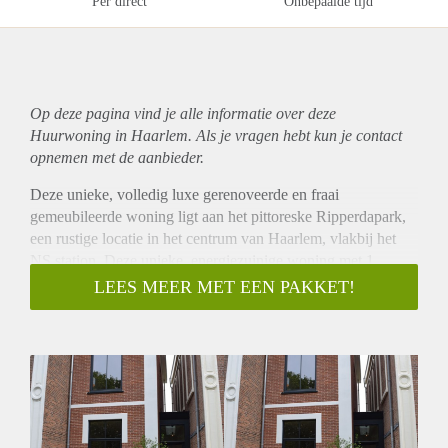
Per direct
Onbepaalde tijd
Op deze pagina vind je alle informatie over deze
Huurwoning in Haarlem. Als je vragen hebt kun je contact
opnemen met de aanbieder.
Deze unieke, volledig luxe gerenoveerde en fraai
gemeubileerde woning ligt aan het pittoreske Ripperdapark,
een rustige locatie in het centrum van Haarlem, vlakbij het
NS station. Deze unieke, energiezuinige woning met 1
slaapkamer is beschikbaar voor een single persoon of een
LEES MEER MET EEN PAKKET!
stel. Deze moderne woning is zo ontworpen dat deze prima
past in het straatbeeld met monumentale panden. . De hoge
ramen bieden fantastisch uitzicht op het park.
Indeling:
Zonnige voortuin met bankje met uitzicht over het park.
Entree.