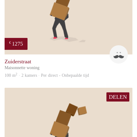
1275
€
Mik
Zuiderstraat
Maisonnette woning
2
100 m
· 2 kamers · Per direct - Onbepaalde tijd
DELEN