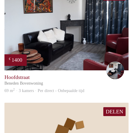
1400
€
Frid
Hoofdstraat
Beneden Bovenwoning
2
69 m
· 3 kamers · Per direct - Onbepaalde tijd
DELEN