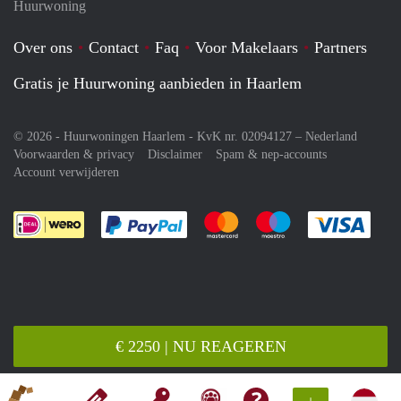
Huurwoning
Over ons
Contact
Faq
Voor Makelaars
Partners
Gratis je Huurwoning aanbieden in Haarlem
© 2026 - Huurwoningen Haarlem - KvK nr. 02094127 –
Nederland
Voorwaarden & privacy
Disclaimer
Spam & nep-accounts
Account verwijderen
Je rekent gemakkelijk af met Paypal
Je rekent gemakkelijk af met M
Je rekent gemakkelij
Je re
€ 2250 | NU REAGEREN