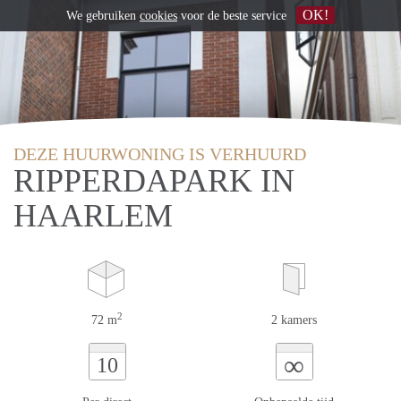
OK!
We gebruiken
cookies
voor de beste service
DEZE HUURWONING IS VERHUURD
RIPPERDAPARK IN
HAARLEM
2
72 m
2 kamers
∞
10