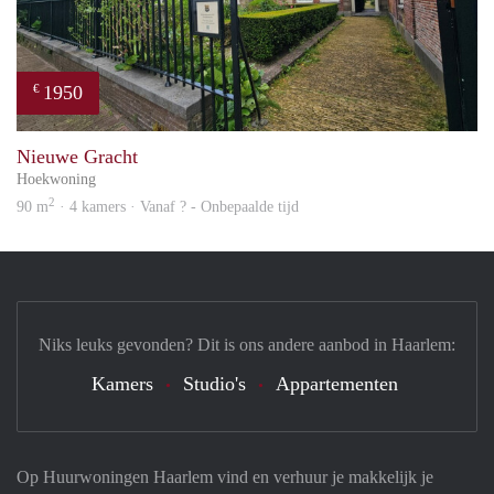
1950
€
prope
Nieuwe Gracht
Hoekwoning
2
90 m
· 4 kamers · Vanaf ? - Onbepaalde tijd
Niks leuks gevonden? Dit is ons andere aanbod in Haarlem:
Kamers
Studio's
Appartementen
Op Huurwoningen Haarlem vind en verhuur je makkelijk je