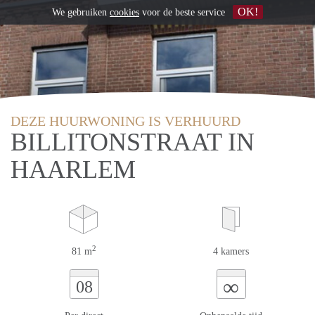
OK!
We gebruiken
cookies
voor de beste service
DEZE HUURWONING IS VERHUURD
BILLITONSTRAAT IN
HAARLEM
2
81 m
4 kamers
∞
08