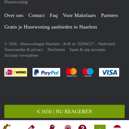
Huurwoning
Over ons
Contact
Faq
Voor Makelaars
Partners
Gratis je Huurwoning aanbieden in Haarlem
© 2026 - Huurwoningen Haarlem - KvK nr. 02094127 –
Nederland
Voorwaarden & privacy
Disclaimer
Spam & nep-accounts
Account verwijderen
Je rekent gemakkelijk af met Paypal
Je rekent gemakkelijk af met M
Je rekent gemakkelij
Je re
€ 1650 | NU REAGEREN