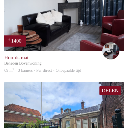
1400
€
Frid
Hoofdstraat
Beneden Bovenwoning
2
69 m
· 3 kamers · Per direct - Onbepaalde tijd
DELEN