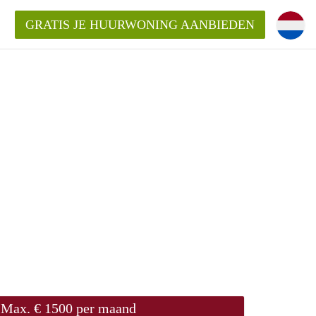
GRATIS JE HUURWONING AANBIEDEN
Huurwoning in Haarlem?
ningenHaarlem?
ding?
Max. € 1500 per maand