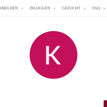
NMELDEN
INLOGGEN
GEZOCHT
FAQ
How to translate HuurwoningenHaarlem!
Wat is HuurwoningenHaarlem?
Hoeveel kost het om te reageren op een 
Wat is de privacyverklaring van Huurwo
Berekent HuurwoningenHaarlem
makelaarsvergoeding/bemiddelingsvergoe
Alle veelgestelde vragen