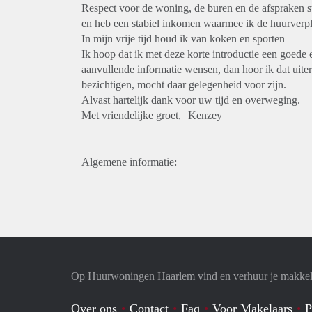
Respect voor de woning, de buren en de afspraken st
en heb een stabiel inkomen waarmee ik de huurverp
In mijn vrije tijd houd ik van koken en sporten
Ik hoop dat ik met deze korte introductie een goed
aanvullende informatie wensen, dan hoor ik dat uit
bezichtigen, mocht daar gelegenheid voor zijn.
Alvast hartelijk dank voor uw tijd en overweging.
Met vriendelijke groet, Kenzey
Algemene informatie:
Op Huurwoningen Haarlem vind en verhuur je makkel
Over ons
Contact
Faq
Voor Makelaars
P