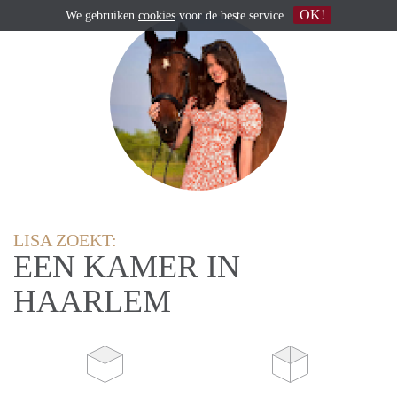
OK!
We gebruiken
cookies
voor de beste service
LISA ZOEKT:
EEN KAMER IN
HAARLEM