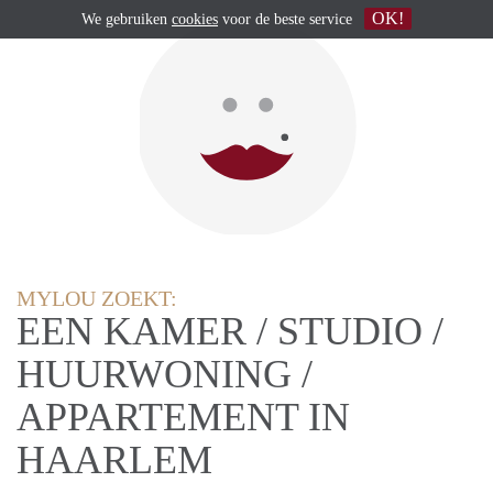
OK!
We gebruiken
cookies
voor de beste service
MYLOU ZOEKT:
EEN KAMER / STUDIO /
HUURWONING /
APPARTEMENT IN
HAARLEM