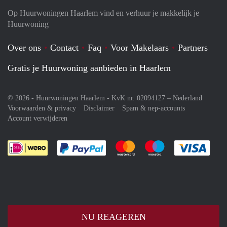
Op Huurwoningen Haarlem vind en verhuur je makkelijk je
Huurwoning
Over ons
Contact
Faq
Voor Makelaars
Partners
Gratis je Huurwoning aanbieden in Haarlem
© 2026 - Huurwoningen Haarlem - KvK nr. 02094127 –
Nederland
Voorwaarden & privacy
Disclaimer
Spam & nep-accounts
Account verwijderen
Je rekent gemakkelijk af met Paypal
Je rekent gemakkelijk af met M
Je rekent gemakkelij
Je re
NU REAGEREN