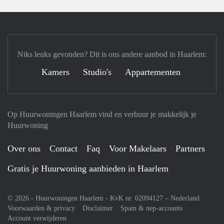
Niks leuks gevonden? Dit is ons andere aanbod in Haarlem:
Kamers
Studio's
Appartementen
Op Huurwoningen Haarlem vind en verhuur je makkelijk je
Huurwoning
Over ons
Contact
Faq
Voor Makelaars
Partners
Gratis je Huurwoning aanbieden in Haarlem
© 2026 - Huurwoningen Haarlem - KvK nr. 02094127 –
Nederland
Voorwaarden & privacy
Disclaimer
Spam & nep-accounts
Account verwijderen