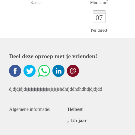
2
Kamer
Min. 2 m
07
Per direct
Deel deze oproep met je vrienden!
djdjdjdjdsjsjsjsjsjsjsjssjsjsjshdhfjddhdhdhdjdjdjdd
Algemene informatie:
Helbest
, 125 jaar