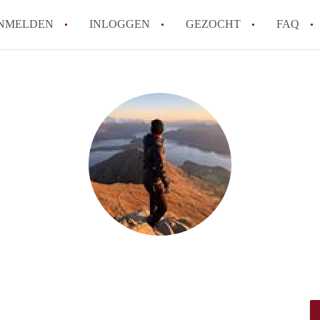
NMELDEN
INLOGGEN
GEZOCHT
FAQ
How to translate HuurwoningenHaarlem!
Wat is HuurwoningenHaarlem?
Hoeveel kost het om te reageren op een 
Wat is de privacyverklaring van Huurwo
Berekent HuurwoningenHaarlem
makelaarsvergoeding/bemiddelingsvergoe
Alle veelgestelde vragen