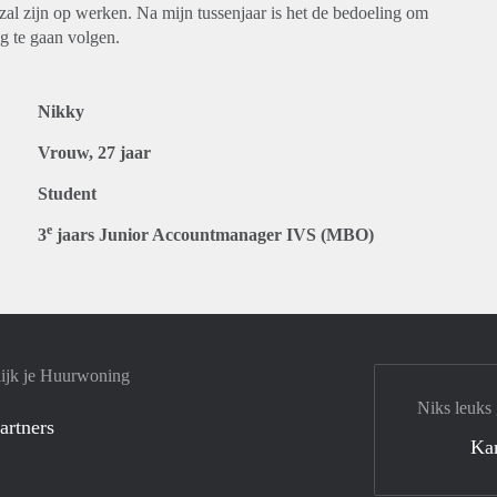
 zal zijn op werken. Na mijn tussenjaar is het de bedoeling om
g te gaan volgen.
Nikky
Vrouw, 27 jaar
Student
e
3
jaars Junior Accountmanager IVS (MBO)
ijk je Huurwoning
Niks leuks
artners
Ka