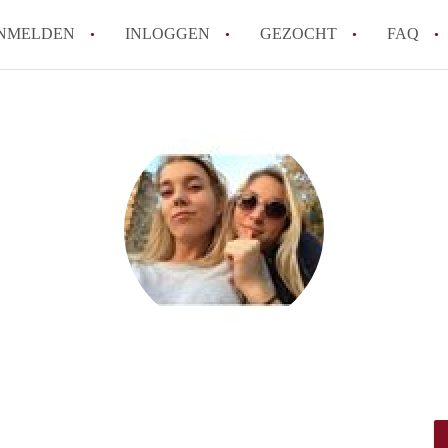
NMELDEN
INLOGGEN
GEZOCHT
FAQ
How to translate HuurwoningenHaarlem!
Wat is HuurwoningenHaarlem?
Hoeveel kost het om te reageren op een 
Wat is de privacyverklaring van Huurwo
Berekent HuurwoningenHaarlem
makelaarsvergoeding/bemiddelingsvergoe
Alle veelgestelde vragen