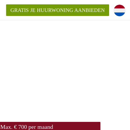
GRATIS JE HUURWONING AANBIEDEN
Huurwoning in Haarlem?
ningenHaarlem?
ding?
Max. € 700 per maand