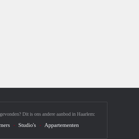
 gevonden? Dit is ons andere aanbod in Haarlem:
mers
Studio's
Appartementen