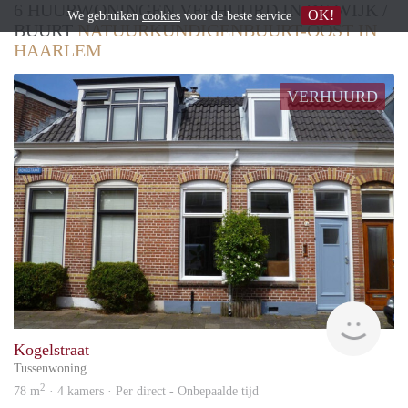
6 HUURWONINGEN VERHUURD IN DE WIJK /
OK!
We gebruiken
cookies
voor de beste service
BUURT
NATUURKUNDIGENBUURT-OOST IN
HAARLEM
VERHUURD
Van 
Kogelstraat
Tussenwoning
2
78 m
· 4 kamers · Per direct - Onbepaalde tijd