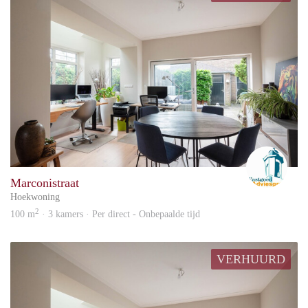
Advi
Marconistraat
Hoekwoning
2
100 m
· 3 kamers · Per direct - Onbepaalde tijd
VERHUURD