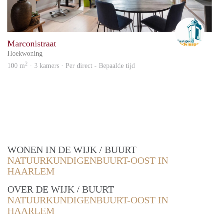
Advi
Marconistraat
Hoekwoning
2
100 m
· 3 kamers · Per direct - Bepaalde tijd
WONEN IN DE WIJK / BUURT
NATUURKUNDIGENBUURT-OOST IN
HAARLEM
OVER DE WIJK / BUURT
NATUURKUNDIGENBUURT-OOST IN
HAARLEM