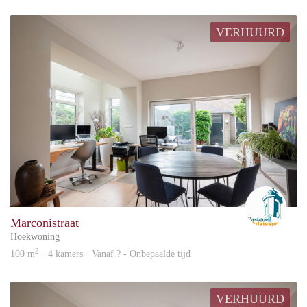
VERHUURD
Advi
Marconistraat
Hoekwoning
2
100 m
· 4 kamers · Vanaf ? - Onbepaalde tijd
VERHUURD