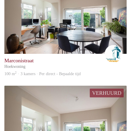
Advi
Marconistraat
Hoekwoning
2
100 m
· 3 kamers · Per direct - Bepaalde tijd
VERHUURD