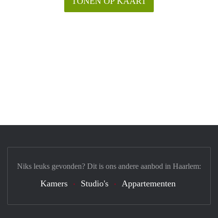
TONEN OP KAART
Niks leuks gevonden? Dit is ons andere aanbod in Haarlem:
Kamers
Studio's
Appartementen