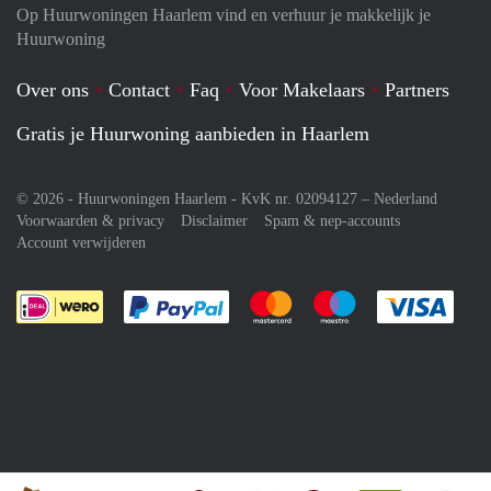
Op Huurwoningen Haarlem vind en verhuur je makkelijk je
Huurwoning
Over ons
Contact
Faq
Voor Makelaars
Partners
Gratis je Huurwoning aanbieden in Haarlem
© 2026 - Huurwoningen Haarlem - KvK nr. 02094127 –
Nederland
Voorwaarden & privacy
Disclaimer
Spam & nep-accounts
Account verwijderen
Je rekent gemakkelijk af met Paypal
Je rekent gemakkelijk af met M
Je rekent gemakkelij
Je re