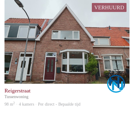
VERHUURD
Marc
Reigerstraat
Tussenwoning
2
98 m
· 4 kamers · Per direct - Bepaalde tijd