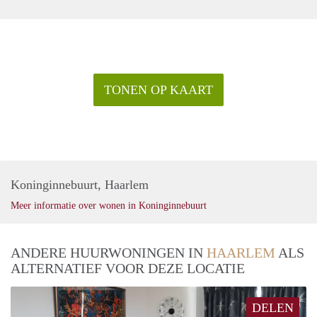
gewilde buurten van Haarlem;
Het oorspronkelijke gebouw is van begin 1900 en
herbouwd tot een zeer hoge standaard in 2008, waarbij
al het schilderwerk en het interieur zijn gerenoveerd in
2021;
TONEN OP KAART
Zeer gunstige ligging voor: (Internationale) scholen,
uitvalswegen, busstation en centrum Haarlem;
Zonnige terrastuin met trampoline en zit- en
eetplekken;
Voldoende parkeerruimte aan de achterzijde van de
woning (parkeervergunning per direct beschikbaar);
5 goede slaapkamers, gelijkvloers bureau en waskast;
Koninginnebuurt, Haarlem
2 badkamers op de verdiepingen plus toilet op de
Meer informatie over wonen in Koninginnebuurt
begane grond;
Volledig genetwerkte ethernet-eindpunten op elke
verdieping eindigend in de kelder voor een centrale IT-
ANDERE HUURWONINGEN IN
HAARLEM
ALS
hub;
ALTERNATIEF VOOR DEZE LOCATIE
Aanzienlijke opslagruimte in de kelder met elektrische
punten voor extra koelkast / vriezer / wijnopslag;
DELEN
De kamers op de 1e/2e verdieping maken deel uit van