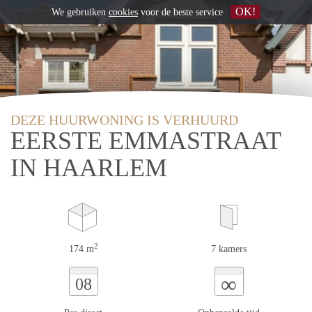
OK!
We gebruiken
cookies
voor de beste service
DEZE HUURWONING IS VERHUURD
EERSTE EMMASTRAAT
IN HAARLEM
2
174 m
7 kamers
∞
08