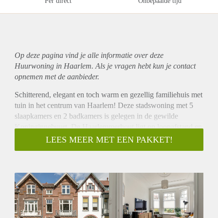
Per direct
Onbepaalde tijd
Op deze pagina vind je alle informatie over deze
Huurwoning in Haarlem. Als je vragen hebt kun je contact
opnemen met de aanbieder.
Schitterend, elegant en toch warm en gezellig familiehuis met
tuin in het centrum van Haarlem! Deze stadswoning met 5
slaapkamers en 2 badkamers is gelegen in de gewilde
Koninginnebuurt. De Haarlemmerhout ligt op loopafstand en
een aantal van de beste scholen van Haarlem (inclusief de
LEES MEER MET EEN PAKKET!
verschillende locaties van de Internationale Scholen)
bevinden zich allemaal op een fietsafstand van maximaal 10
minuten. De Koninginnebuurt wordt gekenmerkt door de
rustige, gezinsvriendelijke straten en pleinen, waardoor u
nauwelijks beseft dat u zich op slechts enkele minuten lopen
van de stad én dichtbij de hoofdwegen van en naar Haarlem
bevindt. Vanaf het nabijgelegen busstation (Tempeliersstraat)