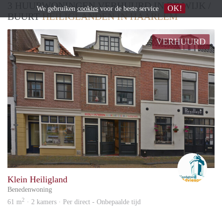
3 HUURWONINGEN VERHUURD IN DE WIJK /
OK!
We gebruiken
cookies
voor de beste service
BUURT
HEILIGLANDEN IN HAARLEM
VERHUURD
Advi
Klein Heiligland
Benedenwoning
2
61 m
· 2 kamers · Per direct - Onbepaalde tijd