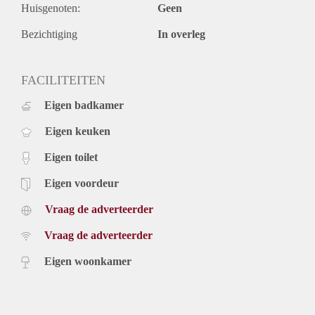
- Moderne keuken en badkamer;
Huisgenoten:
Geen
- De woning wordt gestoffeerd aangeboden;
- Huurprijs is exclusief gas, water, elektra en
Bezichtiging
In overleg
gebruikerslasten;
- Verhuurder heeft het recht van gunning.
FACILITEITEN
Eigen badkamer
Eigen keuken
Eigen toilet
Eigen voordeur
Vraag de adverteerder
Vraag de adverteerder
Eigen woonkamer