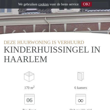
OK!
We gebruiken
cookies
voor de beste service
DEZE HUURWONING IS VERHUURD
KINDERHUISSINGEL IN
HAARLEM
2
170 m
6 kamers
∞
06