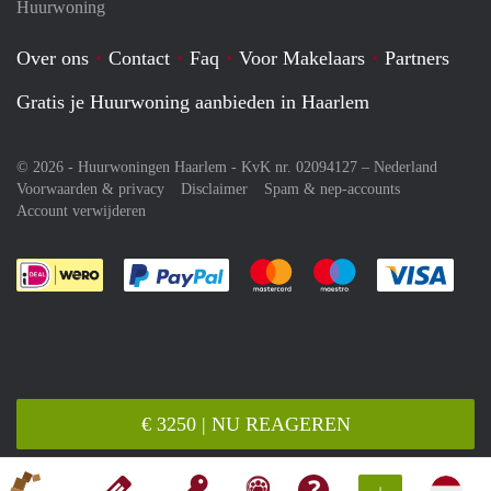
Huurwoning
Over ons
Contact
Faq
Voor Makelaars
Partners
Gratis je Huurwoning aanbieden in Haarlem
© 2026 - Huurwoningen Haarlem - KvK nr. 02094127 –
Nederland
Voorwaarden & privacy
Disclaimer
Spam & nep-accounts
Account verwijderen
Je rekent gemakkelijk af met Paypal
Je rekent gemakkelijk af met M
Je rekent gemakkelij
Je re
€ 3250 | NU REAGEREN