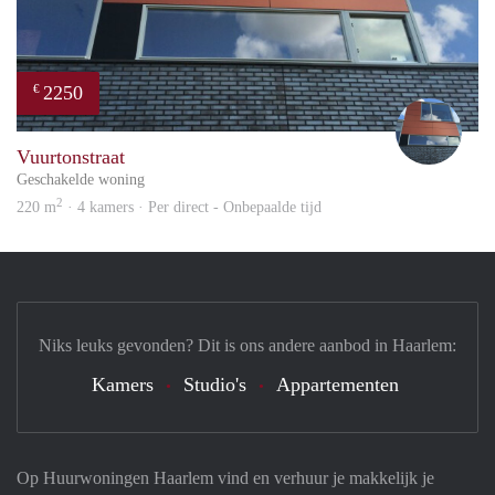
2250
€
Sigri
Vuurtonstraat
Geschakelde woning
2
220 m
· 4 kamers · Per direct - Onbepaalde tijd
Niks leuks gevonden? Dit is ons andere aanbod in Haarlem:
Kamers
Studio's
Appartementen
Op Huurwoningen Haarlem vind en verhuur je makkelijk je