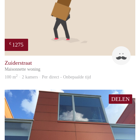
1275
€
Mik
Zuiderstraat
Maisonnette woning
2
100 m
· 2 kamers · Per direct - Onbepaalde tijd
DELEN