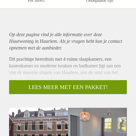
Per direct
Onbepaalde tijd
Op deze pagina vind je alle informatie over deze
Huurwoning in Haarlem. Als je vragen hebt kun je contact
opnemen met de aanbieder.
Dit prachtige herenhuis met 4 ruime slaapkamers, een
kastenkamer en moderne keuken en badkamer ligt aan een
van de mooiste singels van Haarlem, aan de rand van het
centrum. Vanuit de lichte woonkamer heeft u vrij uitzicht
over het water en het Kenaupark. Vanuit de keuken heeft u
LEES MEER MET EEN PAKKET!
toegang tot de zonnige achtertuin op het zuidwesten met veel
privacy. De woning is zeer goed onderhouden en beschikt
over veel bergruimte. Het stadscentrum van Haarlem ligt op
loopafstand. Tevens is de woning gunstig gelegen t.o.v. NS
station en uitvalswegen. De woning is goed geïsoleerd en
heeft vloerverwarming op de begane grond.
Omschrijving