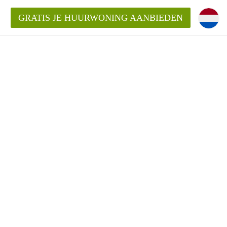
GRATIS JE HUURWONING AANBIEDEN
Huurwoning in Haarlem?
ningenHaarlem?
ding?