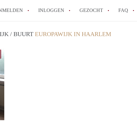
NMELDEN
INLOGGEN
GEZOCHT
FAQ
JK / BUURT
EUROPAWIJK IN HAARLEM
How to translate HuurwoningenHaarlem!
Wat is HuurwoningenHaarlem?
Hoeveel kost het om te reageren op een 
Wat is de privacyverklaring van Huurwo
Berekent HuurwoningenHaarlem
makelaarsvergoeding/bemiddelingsvergoe
Alle veelgestelde vragen
Mike