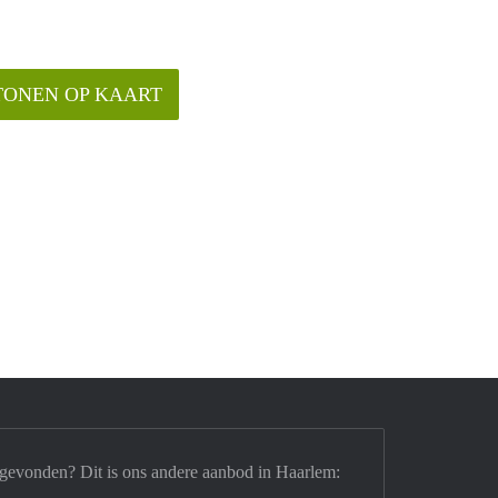
TONEN OP KAART
 gevonden? Dit is ons andere aanbod in Haarlem: