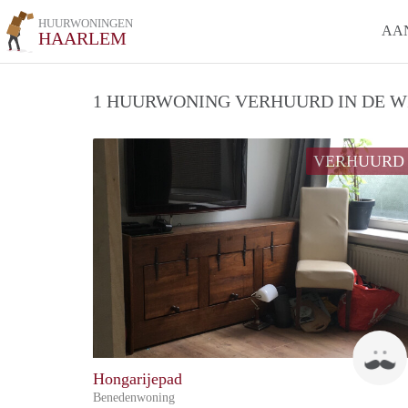
HUURWONINGEN
AA
HAARLEM
1 HUURWONING VERHUURD IN DE WI
VERHUURD
Hongarijepad
Benedenwoning