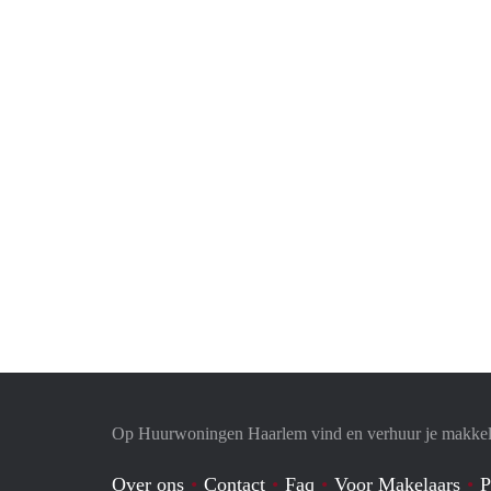
Op Huurwoningen Haarlem vind en verhuur je makkel
Over ons
Contact
Faq
Voor Makelaars
P