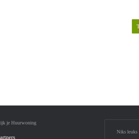
ijk je Huurwoning
Niks leuks
artners