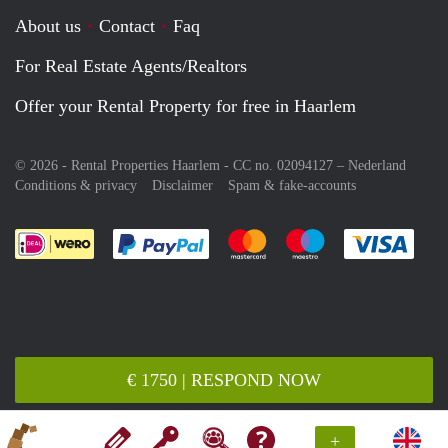
About us
Contact
Faq
For Real Estate Agents/Realtors
Offer your Rental Property for free in Haarlem
© 2026 - Rental Properties Haarlem - CC no. 02094127 –
Nederland
Conditions & privacy
Disclaimer
Spam & fake-accounts
Pay easily with :payment method
Pay easily with :payment meth
Pay easily with :pay
Pay e
€ 1750 | RESPOND NOW
+