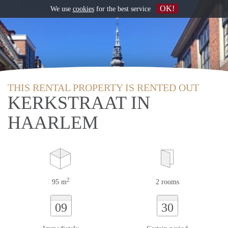
OK!
We use
cookies
for the best service
THIS RENTAL PROPERTY IS RENTED OUT
KERKSTRAAT IN
HAARLEM
2
95 m
2 rooms
09
30