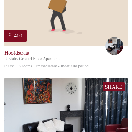
1400
€
Frid
Hoofdstraat
Upstairs Ground Floor Apartment
2
69 m
· 3 rooms · Immediately - Indefinite period
SHARE