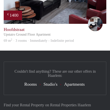
1400
€
Frid
Hoofdstraat
Upstairs Ground Floor Apartment
2
69 m
· 3 rooms · Immediately - Indefinite period
Couldn't find anything? These are our other offers in
Haarlem:
Rooms
Studio's
Apartments
Find your Rental Property on Rental Properties Haarlem