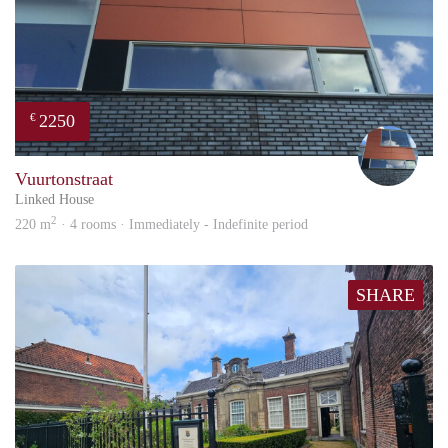
2250
€
Sigri
Vuurtonstraat
Linked House
2
220 m
· 4 rooms · Immediately - Indefinite period
SHARE