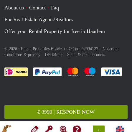
About us
Contact
Faq
For Real Estate Agents/Realtors
Offer your Rental Property for free in Haarlem
© 2026 - Rental Properties Haarlem - CC no. 02094127 –
Nederland
Conditions & privacy
Disclaimer
Spam & fake-accounts
Pay easily with :payment method
Pay easily with :payment meth
Pay easily with :pay
Pay e
€ 3990 | RESPOND NOW
+