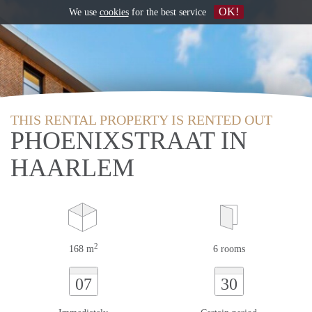
OK!
We use
cookies
for the best service
THIS RENTAL PROPERTY IS RENTED OUT
PHOENIXSTRAAT IN
HAARLEM
2
168 m
6 rooms
07
30