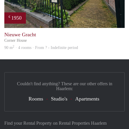
1950
€
prope
Nieuwe Gracht
Corner House
2
90 m
· 4 rooms · From ? - Indefinite period
Couldn't find anything? These are our other offers in
Haarlem:
Rooms
Studio's
Apartments
Find your Rental Property on Rental Properties Haarlem