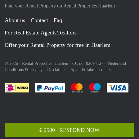
Find your Rental Property on Rental Properties Haarlem
About us
Contact
Faq
For Real Estate Agents/Realtors
Offer your Rental Property for free in Haarlem
© 2026 - Rental Properties Haarlem - CC no. 02094127 –
Nederland
Conditions & privacy
Disclaimer
Spam & fake-accounts
Pay easily with :payment method
Pay easily with :payment meth
Pay easily with :pay
Pay e
€ 2500 | RESPOND NOW