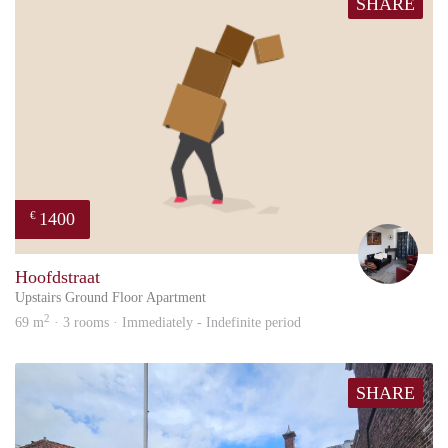
SHARE
1400
€
Frid
Hoofdstraat
Upstairs Ground Floor Apartment
2
69 m
· 3 rooms · Immediately - Indefinite period
SHARE