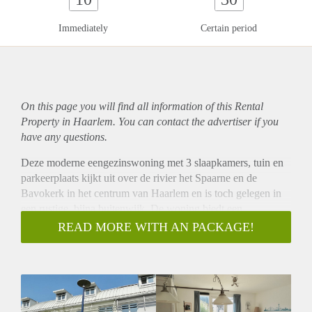
Immediately
Certain period
On this page you will find all information of this Rental
Property in Haarlem. You can contact the advertiser if you
have any questions.
Deze moderne eengezinswoning met 3 slaapkamers, tuin en
parkeerplaats kijkt uit over de rivier het Spaarne en de
Bavokerk in het centrum van Haarlem en is toch gelegen in
een rustige, bijna buitenwijk. De woning biedt een
terrasvormige tuin en toegang tot het gemeenschappelijke
READ MORE WITH AN PACKAGE!
terrein, ideaal voor kinderen om te spelen. De parkeerplaats
in de ondergrondse garage biedt de mogelijkheid om een
elektrisch laadstation te plaatsen en naast de goede isolatie
van het pand heeft het ook een aantal zonnepanelen. De
woning wordt gestoffeerd opgeleverd (gordijnen en