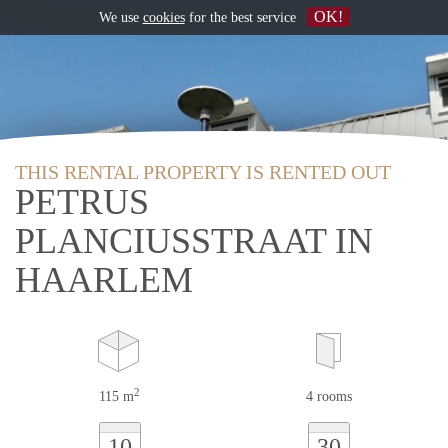
OK!
We use
cookies
for the best service
THIS RENTAL PROPERTY IS RENTED OUT
PETRUS
PLANCIUSSTRAAT IN
HAARLEM
2
115 m
4 rooms
10
30