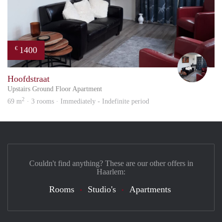
1400
€
Frid
Hoofdstraat
Upstairs Ground Floor Apartment
2
69 m
· 3 rooms · Immediately - Indefinite period
Couldn't find anything? These are our other offers in
Haarlem:
Rooms
Studio's
Apartments