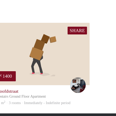
SHARE
1400
€
Frido
oofdstraat
stairs Ground Floor Apartment
2
9 m
· 3 rooms · Immediately - Indefinite period