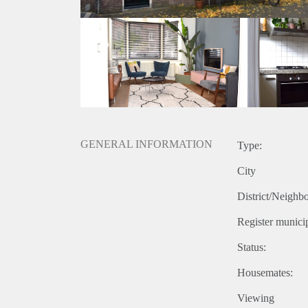
Badkamer met douche, ligbad, WC en wastafelmeub
Beschikbaar per 1 mei voor een periode van 1 jaar 
Zonnige tuin (zuidligging);
Geliefde woonomgeving (Kleverpark) vlakbij goede (
Haarlem;
De woning wordt gestoffeerd, ongemeubileerd aang
Huurprijs is exclusief g/w/e/ TV internet en gebruike
Goed geïsoleerde woning, laag energieverbruik;
Verhuurder heeft het recht van gunning.
GENERAL INFORMATION
Type:
City
District/Neighb
Register municip
Status:
Housemates:
Viewing