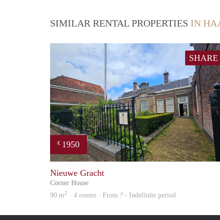
SIMILAR RENTAL PROPERTIES
IN H
SHARE
1950
€
Nieuwe Gracht
Corner House
2
90 m
· 4 rooms · From ? - Indefinite period