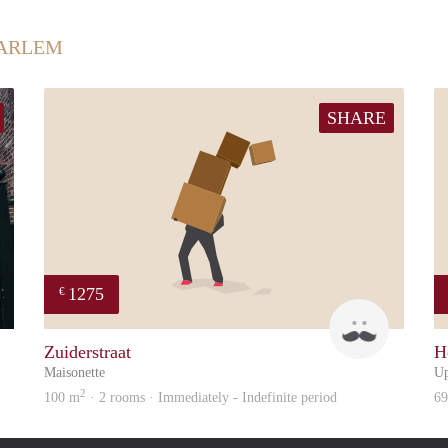
AARLEM
SHARE
1275
€
property
Mik
Zuiderstraat
H
Maisonette
Up
2
100 m
· 2 rooms · Immediately - Indefinite period
6