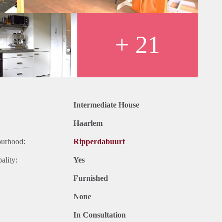
el;
met eventueel verlenging voor nog 6 maanden:
+ 21
internationale) scholen, NS station en het centrum van
eboden;
rslasten;
Intermediate House
Haarlem
ourhood:
Ripperdabuurt
ality:
Yes
Furnished
None
In Consultation