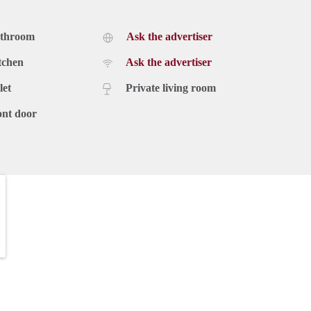
athroom
Ask the advertiser
tchen
Ask the advertiser
let
Private living room
ont door