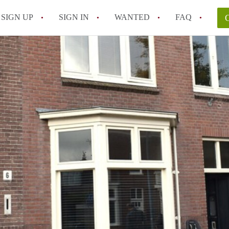
SIGN UP
SIGN IN
WANTED
FAQ
All FAQs