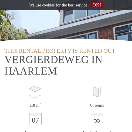
OK!
We use
cookies
for the best service
THIS RENTAL PROPERTY IS RENTED OUT
VERGIERDEWEG IN
HAARLEM
2
118 m
6 rooms
∞
07