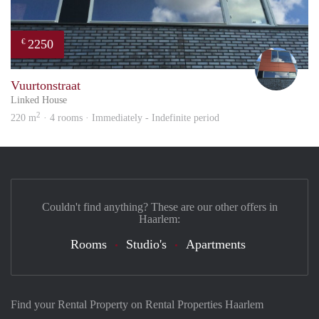
2250
€
Sigri
Vuurtonstraat
Linked House
2
220 m
· 4 rooms · Immediately - Indefinite period
Couldn't find anything? These are our other offers in
Haarlem:
Rooms
Studio's
Apartments
Find your Rental Property on Rental Properties Haarlem