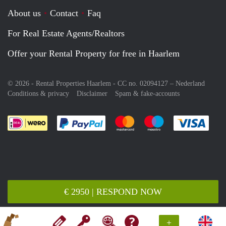
About us
Contact
Faq
For Real Estate Agents/Realtors
Offer your Rental Property for free in Haarlem
© 2026 - Rental Properties Haarlem - CC no. 02094127 –
Nederland
Conditions & privacy
Disclaimer
Spam & fake-accounts
Pay easily with :payment method
Pay easily with :payment meth
Pay easily with :pay
Pay e
€ 2950 | RESPOND NOW
+