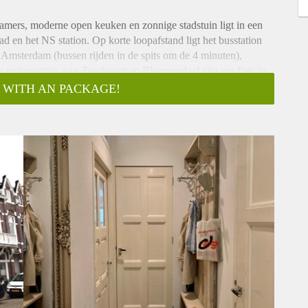
ers, moderne open keuken en zonnige stadstuin ligt in een
ad en het NS station. Op korte loopafstand ligt het busstation
g Amsterdam (bussen rijden in de spits om de 4 minuten),
 restaurantjes van Zandvoort en Bloemendaal zijn per fiets in
 WITH AN PACKAGE!
kamer met moderne open keuken, voorzien van
rtuin.
 slaap/werkkamer. Badkamer met inloopdouche, ligbad, wastafel
 en de bushaltes van de (snel)bus richting Amsterdam,