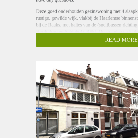
Deze goed onderhouden gezinswoning met 4 slaapkam
rustige, gewilde wijk, vlakbij de Haarlemse binnenst
bij de Raaks, met haltes van de (snel)bussen richtin
Hoofddorp en Schiphol (-Rijk). De stranden en leuke
een klein half uur bereikbaar.
READ MORE
De woning is zeer goed geïsoleerd.
Indeling:
Begane grond: entree, toilet met fonteintje. Woon
inbouwapparatuur. openslaande deuren naar de achte
1e verdieping: 2 ruime slaapkamers en een kleinere
met onderkast, WC en handdoekradiator.
2e verdieping: ruime (open) slaapkamer.
Divers:
Woonoppervlakte ca. 130 m2;
Zonnige stadstuin (ca. 30 m2);
Lichte woonkamer met moderne open keuken;
Vier slaapkamers;
Super locatie, vlak bij NS station, Haarlem centrum
Hoofddorp en Schiphol (Rijk);