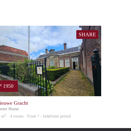
SHARE
1950
€
property
ieuwe Gracht
rner House
2
0 m
· 4 rooms · From ? - Indefinite period