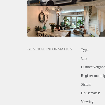
De woning wordt gestoffeerd aangeboden;
Huurprijs is exclusief g/w/e/internet en gebruikerslas
De woning is beschikbaar voor een periode van on
Verhuurder heeft het recht van gunning.
GENERAL INFORMATION
Type:
City
District/Neighb
Register municip
Status:
Housemates:
Viewing