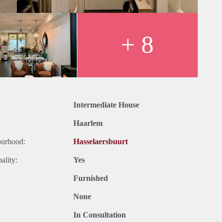
ten;
geveer 12 -15 maanden;
+ 8
Intermediate House
Haarlem
ourhood:
Hasselaersbuurt
ality:
Yes
Furnished
None
In Consultation