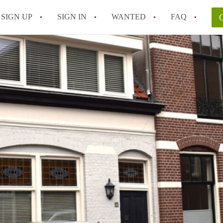
SIGN UP
SIGN IN
WANTED
FAQ
All FAQs