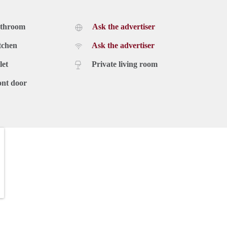
athroom
Ask the advertiser
tchen
Ask the advertiser
let
Private living room
ont door