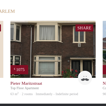
AARLEM
SHARE
1075
€
Frido
Marcel
Pieter Maritzstraat
N
Top Floor Apartment
Co
2
63 m
· 2 rooms · Immediately - Indefinite period
9