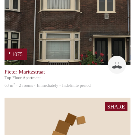
1075
€
Marc
Pieter Maritzstraat
Top Floor Apartment
2
63 m
· 2 rooms · Immediately - Indefinite period
SHARE