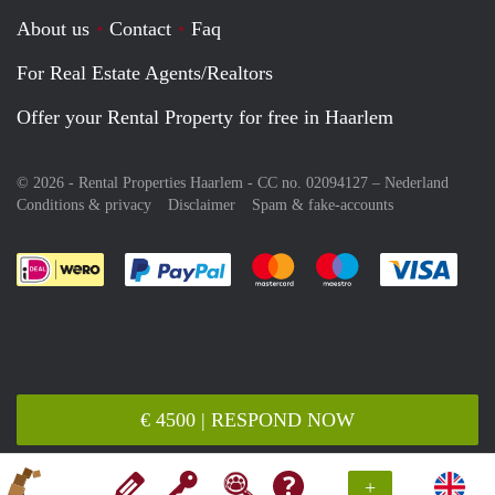
About us
Contact
Faq
For Real Estate Agents/Realtors
Offer your Rental Property for free in Haarlem
© 2026 - Rental Properties Haarlem - CC no. 02094127 –
Nederland
Conditions & privacy
Disclaimer
Spam & fake-accounts
Pay easily with :payment method
Pay easily with :payment meth
Pay easily with :pay
Pay e
€ 4500 | RESPOND NOW
+