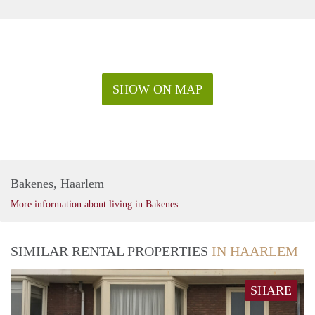
- Gelegen in het hart van Haarlem;
- Loopafstand van openbaar vervoer (bus- en
treinverbindingen);
- Zonnig dakterras en een patio;
- Minimale huurperiode van 12 maanden;
SHOW ON MAP
- De woning wordt volledig gemeubileerd aangeboden;
- Parkeren in de straat via vergunnen (geen wachtlijst);
- Huurprijzen zijn exclusief gas/water/elektra;
- De woning heeft geen energielabel i.v.m. monumentale
status;
- Verhuurder heeft het recht van gunning.
Bakenes, Haarlem
More information about living in Bakenes
SIMILAR RENTAL PROPERTIES
IN HAARLEM
SHARE