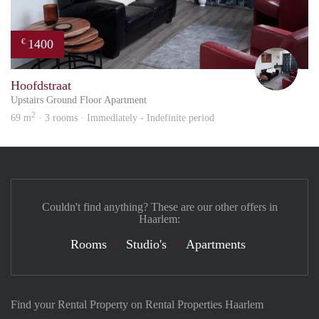
1400
€
Frid
Hoofdstraat
Upstairs Ground Floor Apartment
2
69 m
· 3 rooms · Immediately - Indefinite period
Couldn't find anything? These are our other offers in
Haarlem:
Rooms
Studio's
Apartments
Find your Rental Property on Rental Properties Haarlem