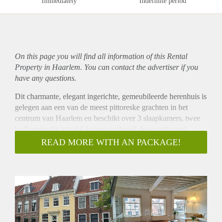
Immediately
Indefinite period
On this page you will find all information of this Rental
Property in Haarlem. You can contact the advertiser if you
have any questions.
Dit charmante, elegant ingerichte, gemeubileerde herenhuis is
gelegen aan een van de meest pittoreske grachten in het
centrum van Haarlem en beschikt over 3 slaapkamers, twee
badkamers (in totaal 6 kamers inclusief de woonkamer),
souterrain met wijnkast, bijkeuken op de begane grond, een
READ MORE WITH AN PACKAGE!
kleine binnentuin en een dakterras. Het pand is zeer goed
gerenoveerd, waarbij veel van de originele details bewaard
zijn gebleven, waaronder de grote ramen die zorgen voor een
ruime, mooie, goed verlichte en bijzondere woonruimte. De
woning is verdeeld over 4 verdiepingen (inclusief het
prachtige souterrain met wijnkast) en heeft hoge plafonds,
(balken in de slaapkamers) ruime L-vormige woonkamer (op