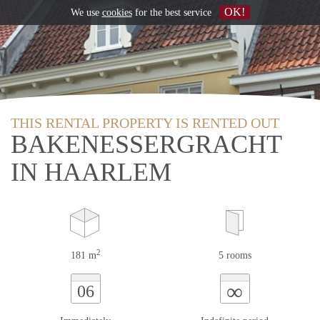
OK!
We use
cookies
for the best service
THIS RENTAL PROPERTY IS RENTED OUT
BAKENESSERGRACHT
IN HAARLEM
2
181 m
5 rooms
∞
06