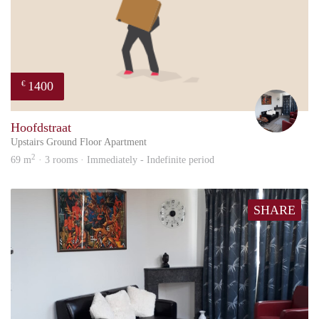
1400
€
Frid
Hoofdstraat
Upstairs Ground Floor Apartment
2
69 m
· 3 rooms · Immediately - Indefinite period
SHARE